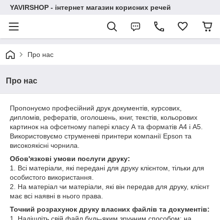
YAVIRSHOP - інтернет магазин корисних речей
Про нас
Про нас
Пропонуємо професійний друк документів, курсових,
дипломів, рефератів, оголошень, книг, текстів, кольорових
картинок на офсетному папері класу А та форматів А4 і А5.
Використовуємо струменеві принтери компанії Epson та
високоякісні чорнила.
Обов'язкові умови послуги друку:
1. Всі матеріали, які передані для друку клієнтом, тільки для
особистого використання.
2. На матеріал чи матеріали, які він передав для друку, клієнт
має всі наявні в нього права.
Точний розрахунок друку власних файлів та документів:
1. Надішліть свій файл будь-яким зручним способом: на