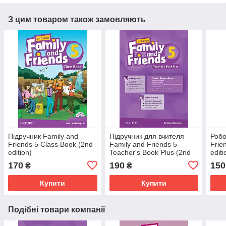
З цим товаром також замовляють
Підручник Family and
Підручник для вчителя
Робо
Friends 5 Class Book (2nd
Family and Friends 5
Frie
edition)
Teacher's Book Plus (2nd
editi
edition)
170
190
150
₴
₴
Купити
Купити
Подібні товари компанії