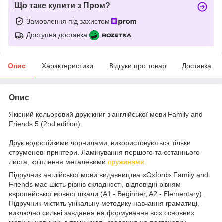
Що таке купити з Пром?
Замовлення під захистом
Доступна доставка
Опис
Характеристики
Відгуки про товар
Доставка
Опис
Якісний кольоровий друк книг з англійської мови Family and
Friends 5 (2nd edition).
Друк водостійкими чорнилами, використовуються тільки
струменеві принтери. Ламінування першого та останнього
листа, кріплення металевими
пружинами.
Підручник англійської мови видавництва «Oxford» Family and
Friends має шість рівнів складності, відповідні рівням
європейської мовної шкали (A1 - Beginner, A2 - Elementary).
Підручник містить унікальну методику навчання граматиці,
виключно сильні завдання на формування всіх основних
мовних навичок, в тому числі, завдання на постановку