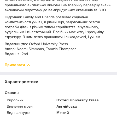
правильного англійської вимови і на всебічну перевірку знань,
включаючи підготовку до Кембриджських екзаменів та ЗНО.
Підручник Family and Friends розвиває соціальні
компетентності учнів і, в рівній мірі, задовольняє освітні
потреби дітей з різним типом сприйняття: візуальному,
аудіальним і кінестетичний. Посібник має чітку і зрозумілу
структуру. З ним легко працювати і викладачеві, і учням.
Видавництво: Oxford University Press.
Автор: Naomi Simmons, Tamzin Thompson.
Видання: 2nd.
Приховати
Характеристики
Основні
Виробник
Oxford University Press
Вивчення мови
Англійська
Вид палітурки
М'який