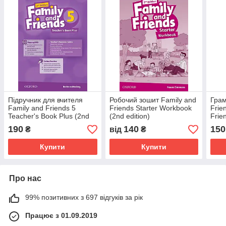
Підручник для вчителя
Робочий зошит Family and
Грам
Family and Friends 5
Friends Starter Workbook
Frie
Teacher's Book Plus (2nd
(2nd edition)
Frie
edition)
190
140
150
₴
від
₴
Купити
Купити
Про нас
99% позитивних з 697 відгуків за рік
Працює з 01.09.2019