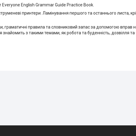
or Everyone English Grammar Guide Practice Book.
труменеві принтери. Ламінування першого та останнього листа, к
и, граматичні правила та словниковий запас за допомогою вправ на
я знайомить з такими темами, як робота та буденність, дозвілля та