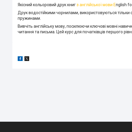
Якісний кольоровий друк книг
з англійської мови E
nglish f
Друк водостійкими чорнилами, використовуються тільки с
пружинами.
Вивчіть англійську мову, посилюючи ключові мовні навичк
читання та письма. Цей курс для початківців першого рівн