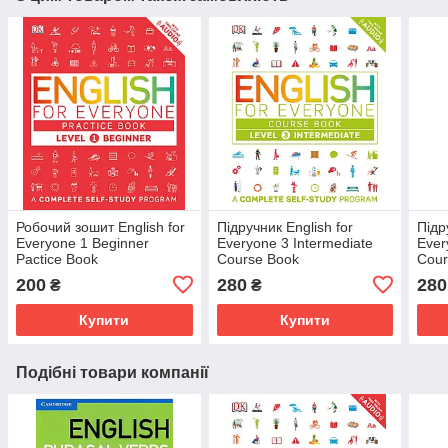
Робочий зошит English for
Підручник English for
Підр
Everyone 1 Beginner
Everyone 3 Intermediate
Ever
Pactice Book
Course Book
Cour
200
280
280
₴
₴
Купити
Купити
Подібні товари компанії