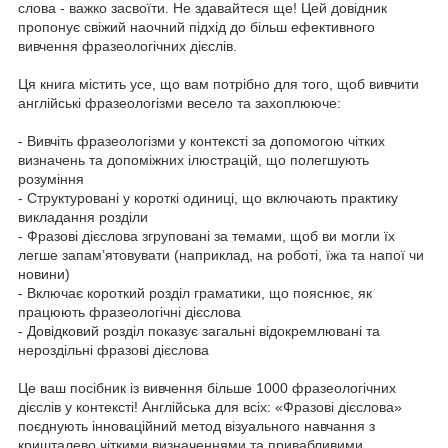
слова - важко засвоїти. Не здавайтеся ще! Цей довідник
пропонує свіжий наочний підхід до більш ефективного
вивчення фразеологічних дієслів.
Ця книга містить усе, що вам потрібно для того, щоб вивчити
англійські фразеологізми весело та захоплююче:
- Вивчіть фразеологізми у контексті за допомогою чітких
визначень та допоміжних ілюстрацій, що полегшують
розуміння
- Структуровані у короткі одиниці, що включають практику
викладання розділи
- Фразові дієслова згруповані за темами, щоб ви могли їх
легше запам’ятовувати (наприклад, на роботі, їжа та напої чи
новини)
- Включає короткий розділ граматики, що пояснює, як
працюють фразеологічні дієслова
- Довідковий розділ показує загальні відокремлювані та
нероздільні фразові дієслова
Це ваш посібник із вивчення більше 1000 фразеологічних
дієслів у контексті! Англійська для всіх: «Фразові дієслова»
поєднують інноваційний метод візуального навчання з
кришталево чіткими визначеннями та привабливими