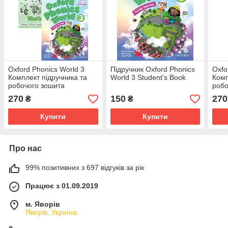
Oxford Phonics World 3
Підручник Oxford Phonics
Oxfo
Комплект підручника та
World 3 Student's Book
Комп
робочого зошита
робо
270
150
270
₴
₴
Купити
Купити
Про нас
99% позитивних з 697 відгуків за рік
Працює з 01.09.2019
м. Яворів
Яворів, Україна