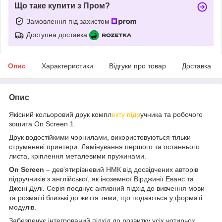
Що таке купити з Пром?
Замовлення під захистом
Доступна доставка
Опис
Характеристики
Відгуки про товар
Доставка
Опис
Якісний кольоровий друк компл
екту підр
учника та робочого
зошита On Screen 1.
Друк водостійкими чорнилами, використовуються тільки
струменеві принтери. Ламінування першого та останнього
листа, кріплення металевими пружинами.
On Screen
– дев'ятирівневий НМК від досвідчених авторів
підручників з англійської, як іноземної Вірджинії Еванс та
Джені Дулі. Серія поєднує активний підхід до вивчення мови
та розмаїті близькі до життя теми, що подаються у форматі
модулів.
Забезпечує інтегрований підхід до розвитку усіх чотирьох