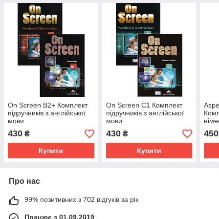
On Screen B2+ Комплект
On Screen C1 Комплект
Aspe
підручників з англійської
підручників з англійської
Комп
мови
мови
німе
430
430
450
₴
₴
Купити
Купити
Про нас
99% позитивних з 702 відгуків за рік
Працює з 01.09.2019