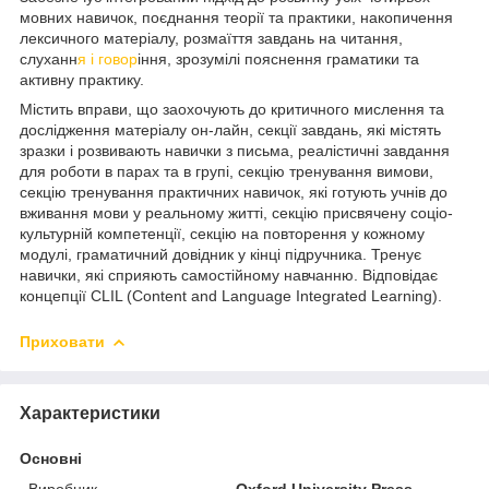
мовних навичок, поєднання теорії та практики, накопичення
лексичного матеріалу, розмаїття завдань на читання,
слуханн
я і говор
іння, зрозумілі пояснення граматики та
активну практику.
Містить вправи, що заохочують до критичного мислення та
дослідження матеріалу он-лайн, секції завдань, які містять
зразки і розвивають навички з письма, реалістичні завдання
для роботи в парах та в групі, секцію тренування вимови,
секцію тренування практичних навичок, які готують учнів до
вживання мови у реальному житті, секцію присвячену соціо-
культурній компетенції, секцію на повторення у кожному
модулі, граматичний довідник у кінці підручника. Тренує
навички, які сприяють самостійному навчанню. Відповідає
концепції CLIL (Content and Language Integrated Learning).
Приховати
Характеристики
Основні
Виробник
Oxford University Press