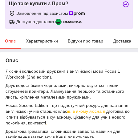
Що таке купити з Пром?
Замовлення під захистом
Доступна доставка
Опис
Характеристики
Відгуки про товар
Доставка
Опис
Якісний кольоровий друк книг з англійської мови Focus 1
Workbook (2nd edition).
Друк водостійкими чорнилами, використовуються тільки
струменеві принтери. Ламінування першого та останнього
листа, кріплення металевими пружинами.
Focus Second Edition - це надпотужний ресурс для навчання
англійської учнів старших клас
ів, в якому якісна пі
дготовка до
іспитів відбувається в сучасному, цікавому для учнів нового
покоління, контексті
.
Додаткова граматика, словниковий запас та навички для
закріплення матеріалу в Книзі для студента