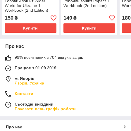
Робочий зошит Wider
Робочий зошит Impact 1
Робо
World for Ukraine 1
Workbook (2nd edition)
Work
Workbook (2nd Edition)
150
140
180
₴
₴
Купити
Купити
Про нас
99% позитивних з 704 відгуків за рік
Працює з 01.09.2019
м. Яворів
Яворів, Україна
Контакти
Сьогодні вихідний
Показати весь графік роботи
Про нас