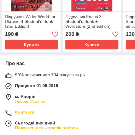
Підручник Wider World for
Підручник Focus 3
Підр
Ukraine 4 Student's Book
Student's Book +
Star
(2nd Edition)
Wordstore (2nd edition)
editi
190
200
130
₴
₴
Купити
Купити
Про нас
99% позитивних з 704 відгуків за рік
Працює з 01.09.2019
м. Яворів
Яворів, Україна
Контакти
Сьогодні вихідний
Показати весь графік роботи