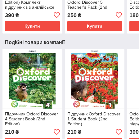
Edition) Комплект
Oxford Discover 5
Disc
підручників з англійської
Teacher's Pack (2nd
Editi
мови
Edition)
390
250
180
₴
₴
Купити
Купити
Подібні товари компанії
Підручник Oxford Discover
Підручник Oxford Discover
Oxfo
4 Student Book (2nd
1 Student Book (2nd
Edit
Edition)
Edition)
підр
мов
210
210
390
₴
₴