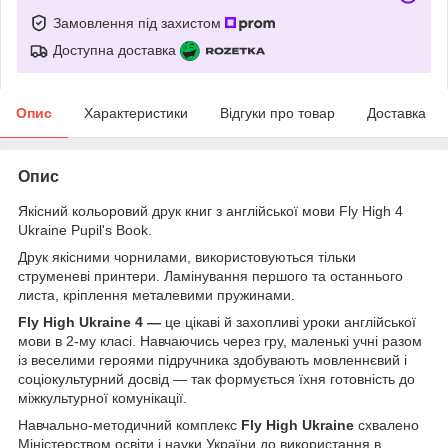
Замовлення під захистом
Доступна доставка
Опис
Характеристики
Відгуки про товар
Доставка
Опис
Якісний кольоровий друк книг з англійської мови Fly High 4
Ukraine Pupil's Book.
Друк якісними чорнилами, використовуються тільки
струменеві принтери. Ламінування першого та останнього
листа, кріплення металевими пружинами.
Fly
High
Ukraine
4 —
це цікаві й захопливі уроки англійської
мови в 2-му класі. Навчаючись через гру, маленькі учні разом
із веселими героями підручника здобувають мовленнєвий і
соціокультурний досвід — так формується їхня готовність до
міжкультурної комунікації.
Навчально-методичний комплекс
Fly
High
Ukraine
схвалено
Міністерством освіти і науки України до використання в