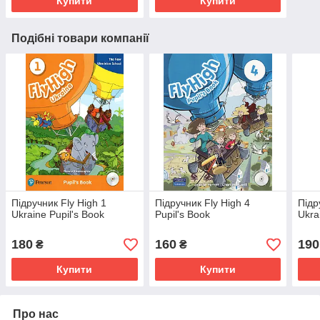
Купити
Купити
Подібні товари компанії
Підручник Fly High 1
Підручник Fly High 4
Підр
Ukraine Pupil's Book
Pupil's Book
Ukra
180
160
190
₴
₴
Купити
Купити
Про нас