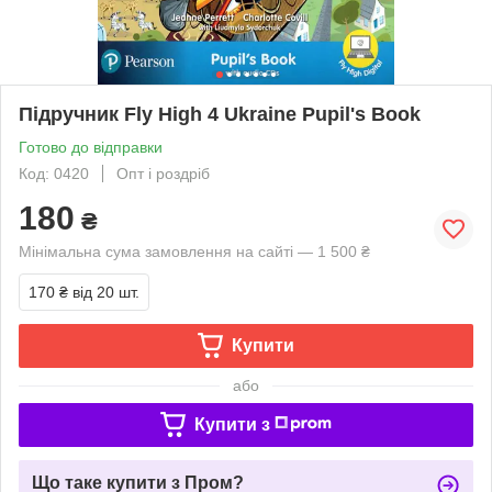
Підручник Fly High 4 Ukraine Pupil's Book
Готово до відправки
Код: 0420
Опт і роздріб
180
₴
Мінімальна сума замовлення на сайті — 1 500 ₴
170 ₴
від 20 шт.
Купити
або
Купити з
Що таке купити з Пром?