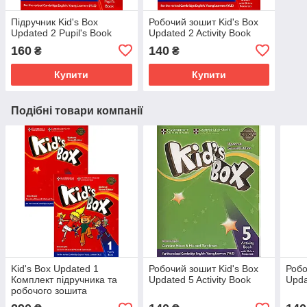
Підручник Kid's Box
Робочий зошит Kid's Box
Updated 2 Pupil's Book
Updated 2 Activity Book
160
140
₴
₴
Купити
Купити
Подібні товари компанії
Kid's Box Updated 1
Робочий зошит Kid's Box
Робо
Комплект підручника та
Updated 5 Activity Book
Upda
робочого зошита