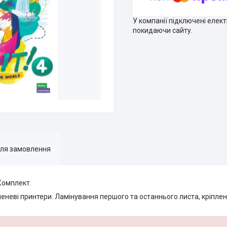
У компанії підключені елек
покидаючи сайту.
для замовлення
 Комплект.
еневі принтери. Ламінування першого та останнього листа, кріпл