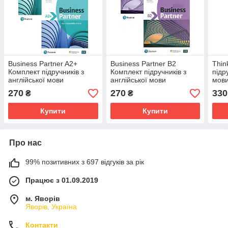
Business Partner A2+
Business Partner В2
Thin
Комплект підручників з
Комплект підручників з
підр
англійської мови
англійської мови
мов
270
270
330
₴
₴
Купити
Купити
Про нас
99% позитивних з 697 відгуків за рік
Працює з 01.09.2019
м. Яворів
Яворів, Україна
Контакти