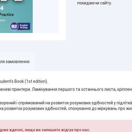
покидаючи сайту.
для замовлення
dent's Book (1st edition).
еневі принтери. Ламінування першого та останнього листа, кріпл
створений і спрямований на розвиток розумових здібностей у підлітк
а розвиток розумових здібностей, спонукання до міркувань про житт
уже вдячні, якщо ви залишите відгук про нас.