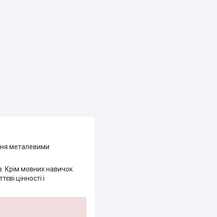
ення металевими
ів. Крім мовних навичок
єві цінності і