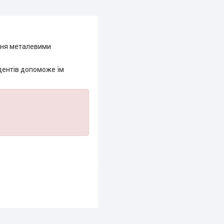
ення металевими
удентів допоможе їм