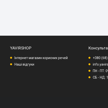
YAVIRSHOP
Консульта
Інтернет магазин корисних речей
+380 (68)
Наші відгуки
info.yavi
ПН - ПТ: 
СБ - НД: 