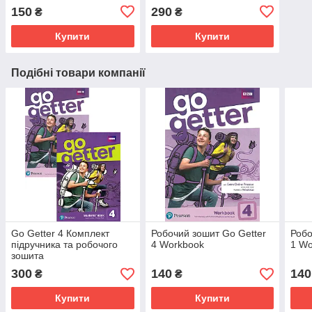
150
290
₴
₴
Купити
Купити
Подібні товари компанії
Go Getter 4 Комплект
Робочий зошит Go Getter
Робо
підручника та робочого
4 Workbook
1 Wo
зошита
300
140
140
₴
₴
Купити
Купити