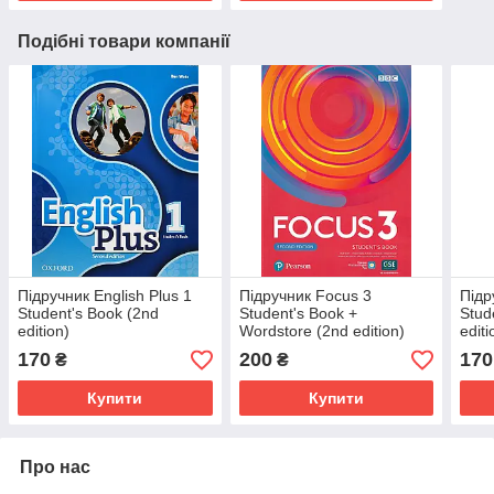
Подібні товари компанії
Підручник English Plus 1
Підручник Focus 3
Підр
Student's Book (2nd
Student's Book +
Stud
edition)
Wordstore (2nd edition)
editi
170
200
170
₴
₴
Купити
Купити
Про нас