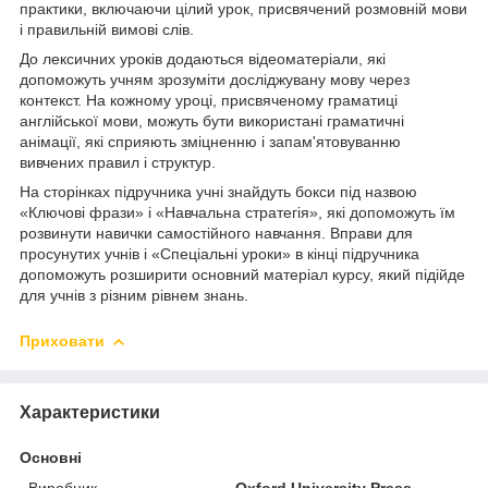
практики, включаючи цілий урок, присвячений розмовній мови
і правильній вимові слів.
До лексичних уроків додаються відеоматеріали, які
допоможуть учням зрозуміти досліджувану мову через
контекст. На кожному уроці, присвяченому граматиці
англійської мови, можуть бути використані граматичні
анімації, які сприяють зміцненню і запам'ятовуванню
вивчених правил і структур.
На сторінках підручника учні знайдуть бокси під назвою
«Ключові фрази» і «Навчальна стратегія», які допоможуть їм
розвинути навички самостійного навчання. Вправи для
просунутих учнів і «Спеціальні уроки» в кінці підручника
допоможуть розширити основний матеріал курсу, який підійде
для учнів з різним рівнем знань.
Приховати
Характеристики
Основні
Виробник
Oxford University Press