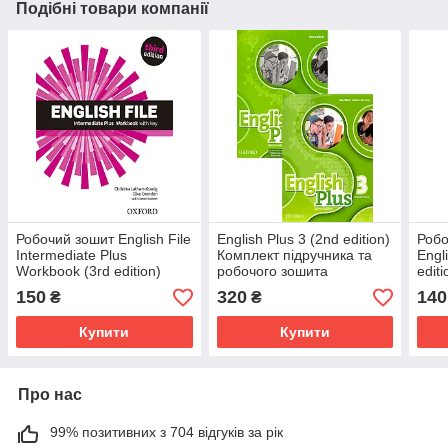
Подібні товари компанії
Робочий зошит English File
English Plus 3 (2nd edition)
Робо
Intermediate Plus
Комплект підручника та
Engl
Workbook (3rd edition)
робочого зошита
editi
150
320
140
₴
₴
Купити
Купити
Про нас
99% позитивних з 704 відгуків за рік