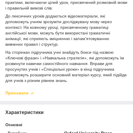
практики, включаючи цілий урок, присвячений розмовній мови
і правильній вимові слів.
До лексичних уроків додаються відеоматеріали, які
допоможуть учням зрозуміти досліджувану мову через
контекст. На кожному уроці, присвяченому граматиці
англійської мови, можуть бути використані граматичні
анімації, які сприяють зміцненню і запам'ятовуванню
вивчених правил і структур.
На сторінках підручника учні знайдуть бокси під назвою
«Ключові фрази» і «Навчальна стратегія», які допоможуть їм
розвинути навички самостійного навчання. Вправи для
просунутих учнів і «Спеціальні уроки» в кінці підручника
допоможуть розширити основний матеріал курсу, який підійде
для учнів з різним рівнем знань.
Приховати
Характеристики
Основні
Виробник
Oxford University Press