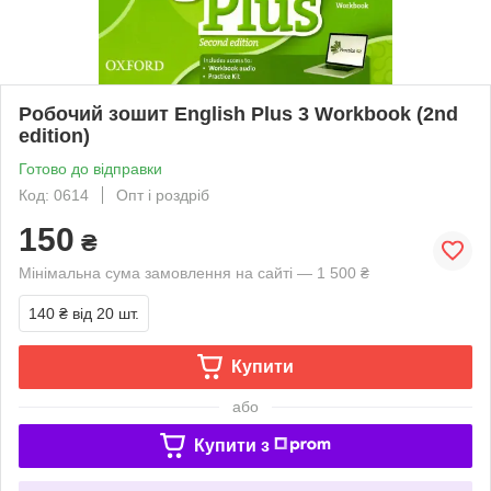
Робочий зошит English Plus 3 Workbook (2nd
edition)
Готово до відправки
Код: 0614
Опт і роздріб
150
₴
Мінімальна сума замовлення на сайті — 1 500 ₴
140 ₴
від 20 шт.
Купити
або
Купити з