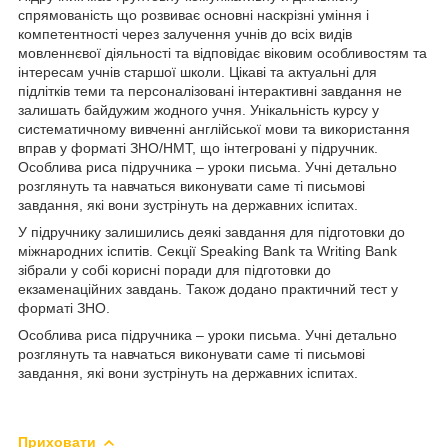
спрямованість що розвиває основні наскрізні уміння і
компетентності через залучення учнів до всіх видів
мовленнєвої діяльності та відповідає віковим особливостям та
інтересам учнів старшої школи. Цікаві та актуальні для
підлітків теми та персоналізовані інтерактивні завдання не
залишать байдужим жодного учня. Унікальність курсу у
систематичному вивченні англійської мови та використання
вправ у форматі ЗНО/НМТ, що інтегровані у підручник.
Особлива риса підручника – уроки письма. Учні детально
розглянуть та навчаться виконувати саме ті письмові
завдання, які вони зустрінуть на державних іспитах.
У підручнику залишились деякі завдання для підготовки до
міжнародних іспитів. Секції Speaking Bank та Writing Bank
зібрали у собі корисні поради для підготовки до
екзаменаційних завдань. Також додано практичний тест у
форматі ЗНО.
Особлива риса підручника – уроки письма. Учні детально
розглянуть та навчаться виконувати саме ті письмові
завдання, які вони зустрінуть на державних іспитах.
Приховати