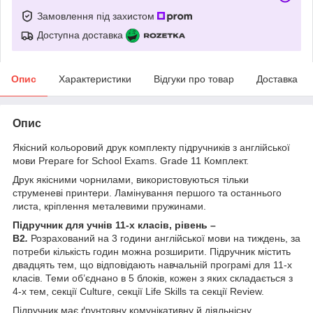
Замовлення під захистом
Доступна доставка
Опис
Характеристики
Відгуки про товар
Доставка
Опис
Якісний кольоровий друк комплекту підручників з англійської
мови Prepare for School Exams. Grade 11 Комплект.
Друк якісними чорнилами, використовуються тільки
струменеві принтери. Ламінування першого та останнього
листа, кріплення металевими пружинами.
Підручник для учнів 11-х класів, рівень –
B2
.
Розрахований на 3 години англійської мови на тиждень, за
потреби кількість годин можна розширити. Підручник містить
двадцять тем, що відповідають навчальній програмі для 11-х
класів. Теми об’єднано в 5 блоків, кожен з яких складається з
4-х тем, секції Culture, секції Life Skills та секції Review.
Підручник має ґрунтовну комунікативну й діяльнісну