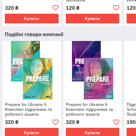
320
120
120
₴
₴
Купити
Купити
Подібні товари компанії
Prepare for Ukraine 5
Prepare for Ukraine 6
Підр
Комплект підручника та
Комплект підручника та
Scho
робочого зошита
робочого зошита
Stud
320
320
190
₴
₴
Купити
Купити