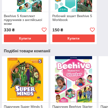
Beehive 5 Комплект
Робочий зошит Beehive 5
підручників з англійської
Workbook
мови
330
150
₴
₴
Купити
Купити
Подібні товари компанії
Підручник Super Minds 5
Підручник Beehive Starter
Підр