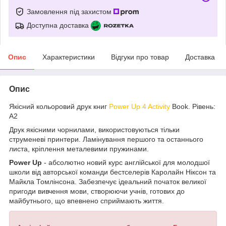
Замовлення під захистом
Доступна доставка
Опис
Характеристики
Відгуки про товар
Доставка
Опис
Якісний кольоровий друк книг
Power Up 4 Activity
Book. Рівень:
А2
Друк якісними чорнилами, використовуються тільки
струменеві принтери. Ламінування першого та останнього
листа, кріплення металевими пружинами.
Power Up
- абсолютно новий курс англійської для молодшої
школи від авторської команди бестселерів Каролайн Ніксон та
Майкла Томлінсона. Забезпечує ідеальний початок великої
пригоди вивчення мови, створюючи учнів, готових до
майбутнього, що впевнено сприймають життя.