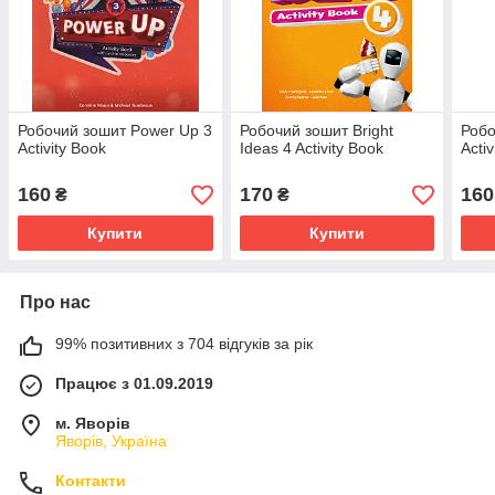
Робочий зошит Power Up 3
Робочий зошит Bright
Робо
Activity Book
Ideas 4 Activity Book
Acti
160
170
160
₴
₴
Купити
Купити
Про нас
99% позитивних з 704 відгуків за рік
Працює з 01.09.2019
м. Яворів
Яворів, Україна
Контакти