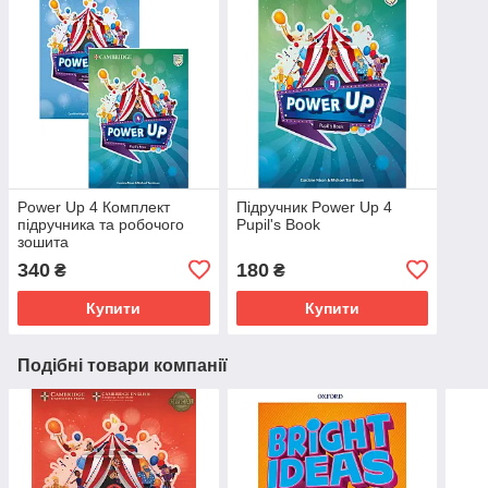
Power Up 4 Комплект
Підручник Power Up 4
підручника та робочого
Pupil's Book
зошита
340
180
₴
₴
Купити
Купити
Подібні товари компанії