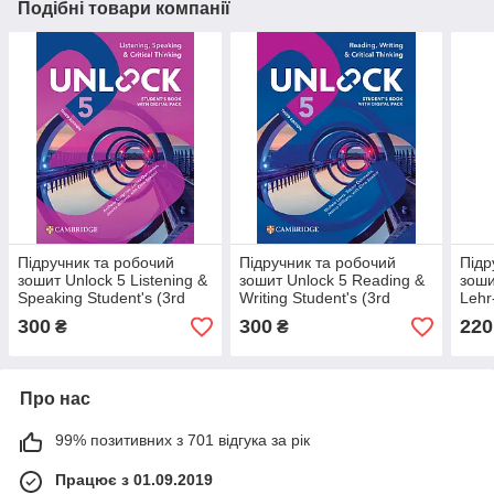
Подібні товари компанії
Підручник та робочий
Підручник та робочий
Підр
зошит Unlock 5 Listening &
зошит Unlock 5 Reading &
зоши
Speaking Student's (3rd
Writing Student's (3rd
Lehr
edition)
edition)
1
300
300
220
₴
₴
Про нас
99% позитивних з 701 відгука за рік
Працює з 01.09.2019