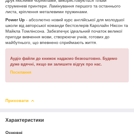
Друк якісними чорнилами, використовуються тільки
струменеві принтери. Ламінування першого та останнього
листа, кріплення металевими пружинами.
Power Up
- абсолютно новий курс англійської для молодшої
школи від авторської команди бестселерів Каролайн Ніксон та
Майкла Томлінсона. Забезпечує ідеальний початок великої
пригоди вивчення мови, створюючи учнів, готових до
майбутнього, що впевнено сприймають життя.
Аудіо файли до книжок надаємо безкоштовно. Будемо
дуже вдячні, якщо ви залишите відгук про нас.
Посилання
Приховати
Характеристики
Основні