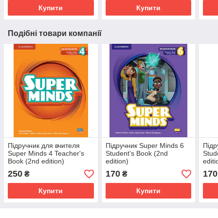
Купити
Купити
Подібні товари компанії
Підручник для вчителя
Підручник Super Minds 6
Підр
Super Minds 4 Teacher's
Student's Book (2nd
Stud
Book (2nd edition)
edition)
editi
250
170
170
₴
₴
Купити
Купити