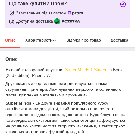
Що таке купити з Пром?
Замовлення під захистом
Доступна доставка
Опис
Характеристики
Відгуки про товар
Доставка
Опис
Якісний кольоровий друк книг
Super Minds 1 Studen
t's Book
(2nd edition). Рівень: A1
Друк якісними чорнилами, використовуються тільки
струменеві принтери. Ламінування першого та останнього
листа, кріплення металевими пружинами.
Super Minds
- це друге видання популярного курсу
англійської мови для дітей, який ретельно оновлено та
вдосконалено відомою командою авторів. Курс базується на
Кембриджській системі життєвих компетенцій та фокусується
на розвитку критичного та творчого мислення, а також трьох
ключових когнітивних функцій для дітей.