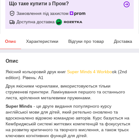
Що таке купити з Пром?
Замовлення під захистом
Доступна доставка
Опис
Характеристики
Відгуки про товар
Доставка
Опис
Якісний кольоровий друк книг
Super Minds 4 Workbo
ok (2nd
edition). Рівень: A1
Друк якісними чорнилами, використовуються тільки
струменеві принтери. Ламінування першого та останнього
листа, кріплення металевими пружинами.
Super Minds
- це друге видання популярного курсу
англійської мови для дітей, який ретельно оновлено та
вдосконалено відомою командою авторів. Курс базується на
Кембриджській системі життєвих компетенцій та фокусується
на розвитку критичного та творчого мислення, а також трьох
ключових когнітивних функцій для дітей.