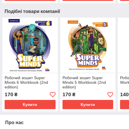
Подібні товари компанії
Робочий зошит Super
Робочий зошит Super
Робо
Minds 6 Workbook (2nd
Minds 5 Workbook (2nd
Work
edition)
edition)
170
170
140
₴
₴
Купити
Купити
Про нас