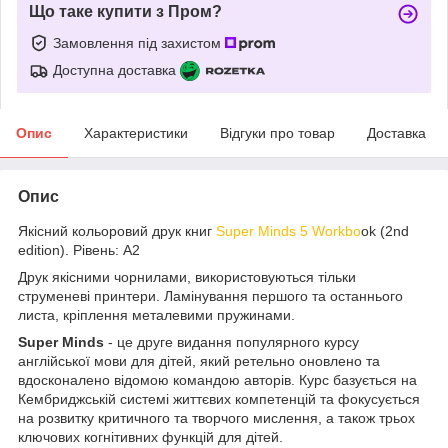
Що таке купити з Пром?
Замовлення під захистом
Доступна доставка
Опис
Характеристики
Відгуки про товар
Доставка
Опис
Якісний кольоровий друк книг
Super Minds 5 Workbo
ok (2nd
edition). Рівень: A2
Друк якісними чорнилами, використовуються тільки
струменеві принтери. Ламінування першого та останнього
листа, кріплення металевими пружинами.
Super Minds
- це друге видання популярного курсу
англійської мови для дітей, який ретельно оновлено та
вдосконалено відомою командою авторів. Курс базується на
Кембриджській системі життєвих компетенцій та фокусується
на розвитку критичного та творчого мислення, а також трьох
ключових когнітивних функцій для дітей.