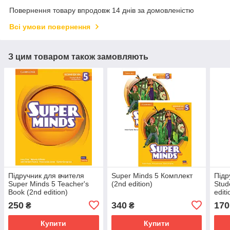
Повернення товару впродовж 14 днів за домовленістю
Всі умови повернення
З цим товаром також замовляють
Підручник для вчителя
Super Minds 5 Комплект
Підр
Super Minds 5 Teacher's
(2nd edition)
Stud
Book (2nd edition)
editi
250
340
170
₴
₴
Купити
Купити