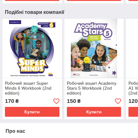
Подібні товари компанії
Робочий зошит Super
Робочий зошит Academy
Роб
Minds 6 Workbook (2nd
Stars 5 Workbook (2nd
A1 W
edition)
edition)
(2nd
170
150
120
₴
₴
Купити
Купити
Про нас