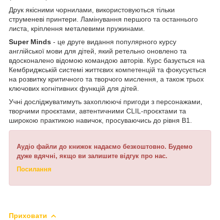
Друк якісними чорнилами, використовуються тільки
струменеві принтери. Ламінування першого та останнього
листа, кріплення металевими пружинами.
Super Minds
- це друге видання популярного курсу
англійської мови для дітей, який ретельно оновлено та
вдосконалено відомою командою авторів. Курс базується на
Кембриджській системі життєвих компетенцій та фокусується
на розвитку критичного та творчого мислення, а також трьох
ключових когнітивних функцій для дітей.
Учні досліджуватимуть захоплюючі пригоди з персонажами,
творчими проєктами, автентичними CLIL-проєктами та
широкою практикою навичок, просуваючись до рівня B1.
Аудіо файли до книжок надаємо безкоштовно. Будемо
дуже вдячні, якщо ви залишите відгук про нас.
Посилання
Приховати