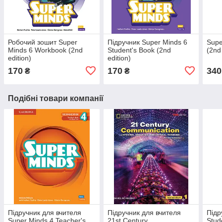
Робочий зошит Super
Підручник Super Minds 6
Supe
Minds 6 Workbook (2nd
Student's Book (2nd
(2nd
edition)
edition)
170
170
340
₴
₴
Подібні товари компанії
Підручник для вчителя
Підручник для вчителя
Підр
Super Minds 4 Teacher's
21st Century
Stud