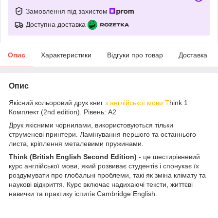
Замовлення під захистом
Доступна доставка
Опис
Характеристики
Відгуки про товар
Доставка
Опис
Якісний кольоровий друк книг
з англійської мови T
hink 1
Комплект (2nd edition). Рівень: A2
Друк якісними чорнилами, використовуються тільки
струменеві принтери. Ламінування першого та останнього
листа, кріплення металевими пружинами.
Think (British English Second Edition)
- це шестирівневий
курс англійської мови, який розвиває студентів і спонукає їх
роздумувати про глобальні проблеми, такі як зміна клімату та
наукові відкриття. Курс включає надихаючі тексти, життєві
навички та практику іспитів Cambridge English.