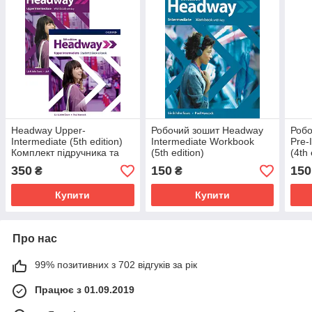
Headway Upper-
Робочий зошит Headway
Робо
Intermediate (5th edition)
Intermediate Workbook
Pre-
Комплект підручника та
(5th edition)
(4th 
робочого зошита
350
150
150
₴
₴
Купити
Купити
Про нас
99% позитивних з 702 відгуків за рік
Працює з 01.09.2019