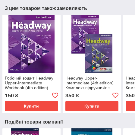
З цим товаром також замовляють
Робочий зошит Headway
Headway Upper-
Head
Upper-Intermediate
Intermediate (4th edition)
Inte
Workbook (4th edition)
Комплект підручників з
Комп
англійської мови
робо
150
350
350
₴
₴
Купити
Купити
Подібні товари компанії