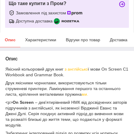
Що таке купити з Пром?
Замовлення під захистом
Доступна доставка
Опис
Характеристики
Відгуки про товар
Доставка
Опис
Якісний кольоровий друк книг
з англійсько
ї мови On Screen C1
Workbook and Grammar Book.
Друк якісними чорнилами, використовуються тільки
струменеві принтери. Ламінування першого та останнього
листа, кріплення металевими пружина
ми.
<p>
On Screen
– дев'ятирівневий НМК від досвідчених авторів
підручників з англійської, як іноземної Вірджинії Еванс та
Джені Дулі. Серія поєднує активний підхід до вивчення мови
та розмаїті близькі до життя теми, що подаються у форматі
модулів.
Забезпечує інтегрований підхід до розвитку усіх чотирьох