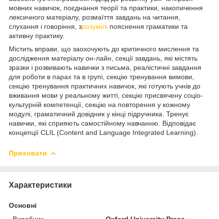
мовних навичок, поєднання теорії та практики, накопичення
лексичного матеріалу, розмаїття завдань на читання,
слухання і говоріння, з
розумілі
пояснення граматики та
активну практику.
Містить вправи, що заохочують до критичного мислення та
дослідження матеріалу он-лайн, секції завдань, які містять
зразки і розвивають навички з письма, реалістичні завдання
для роботи в парах та в групі, секцію тренування вимови,
секцію тренування практичних навичок, які готують учнів до
вживання мови у реальному житті, секцію присвячену соціо-
культурній компетенції, секцію на повторення у кожному
модулі, граматичний довідник у кінці підручника. Тренує
навички, які сприяють самостійному навчанню. Відповідає
концепції CLIL (Content and Language Integrated Learning).
Приховати
Характеристики
Основні
Виробник
Oxford University Press