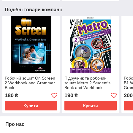
Подібні товари компанії
Робочий зошит On Screen
Підручник та робочий
Робо
2 Workbook and Grammar
зошит Metro 2 Student's
B1 W
Book
Book and Workbook
Gra
180
190
200
₴
₴
Купити
Купити
Про нас