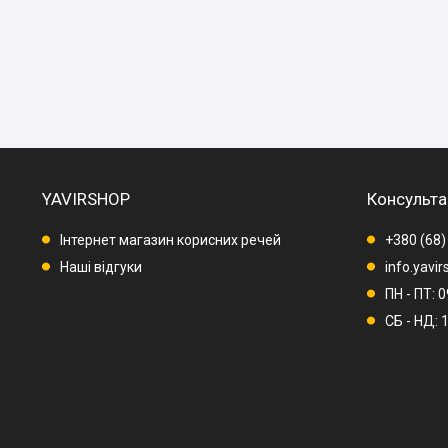
YAVIRSHOP
Консульта
Інтернет магазин корисних речей
+380 (68)
Наші відгуки
info.yavi
ПН - ПТ: 
СБ - НД: 