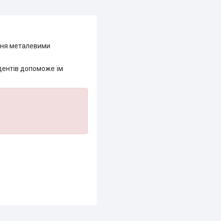
ення металевими
удентів допоможе їм