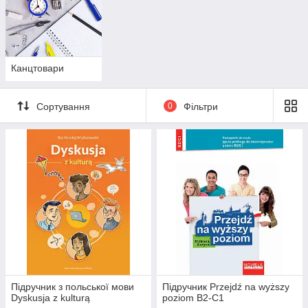
Канцтовари
Сортування
0
Фільтри
Підручник з польської мови
Підручник Przejdź na wyższy
Dyskusja z kulturą
poziom B2-С1