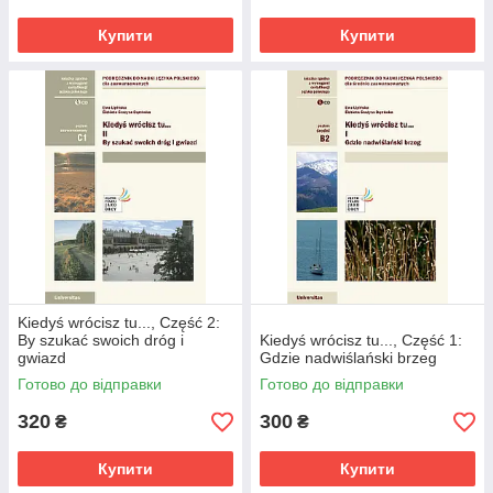
Купити
Купити
Kiedyś wrócisz tu..., Część 2:
By szukać swoich dróg i
Kiedyś wrócisz tu..., Część 1:
gwiazd
Gdzie nadwiślański brzeg
Готово до відправки
Готово до відправки
320
300
₴
₴
Купити
Купити