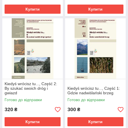
Купити
Купити
Kiedyś wrócisz tu..., Część 2:
By szukać swoich dróg i
Kiedyś wrócisz tu..., Część 1:
gwiazd
Gdzie nadwiślański brzeg
Готово до відправки
Готово до відправки
320
300
₴
₴
Купити
Купити