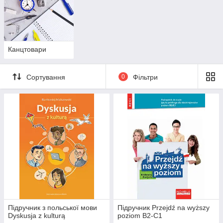
Канцтовари
Сортування
0
Фільтри
Підручник з польської мови
Підручник Przejdź na wyższy
Dyskusja z kulturą
poziom B2-С1